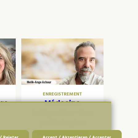
ENREGISTREMENT
ere
Médecine
e
intégrative - Les
pathologies
fonctionnelles
/ Rejeter
Accept / Akzeptieren / Accepter