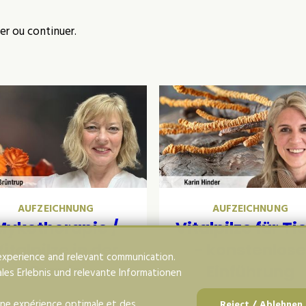
er ou continuer.
AUFZEICHNUNG
AUFZEICHNUNG
Mykotherapie /
Vitalpilze für Ti
Vitalpilze in der
- konstenlos
experience and relevant communication.
Praxis
Einführung
les Erlebnis und relevante Informationen
 une expérience optimale et des
Reject / Ablehnen 