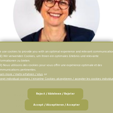
 use cookies to provide you with an optimal experience and relevant communicatio
E) Wir verwenden Cookies, um Ihnen ein optimales Erlebnis und relevante
formationen zu bieten.
R) Nous utilisons des cookies pour vous offrir une expérience optimale et des
mmunications pertinentes.
Intervenant
arn more / mehr erfahren / plus
or
Isabella Obrist
cept individual cookies / einzelne Cookies akzeptieren / accepter les cookies individu
Reject / Ablehnen / Rejeter
Enregistrement vidéo
:
Commencer à tout moment
Durée:
3.5 heures
Accept / Akzeptieren / Accepter
Langue:
Français
Prérequis:
Théorie fondamentale en médecine chinoise